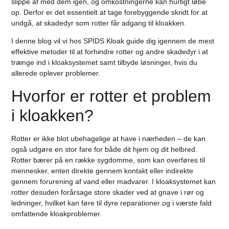
slippe af med dem igen, og omkostningerne kan hurtigt løbe
op. Derfor er det essentielt at tage forebyggende skridt for at
undgå, at skadedyr som rotter får adgang til kloakken.
I denne blog vil vi hos SPIDS Kloak guide dig igennem de mest
effektive metoder til at forhindre rotter og andre skadedyr i at
trænge ind i kloaksystemet samt tilbyde løsninger, hvis du
allerede oplever problemer.
Hvorfor er rotter et problem
i kloakken?
Rotter er ikke blot ubehagelige at have i nærheden – de kan
også udgøre en stor fare for både dit hjem og dit helbred.
Rotter bærer på en række sygdomme, som kan overføres til
mennesker, enten direkte gennem kontakt eller indirekte
gennem forurening af vand eller madvarer. I kloaksystemet kan
rotter desuden forårsage store skader ved at gnave i rør og
ledninger, hvilket kan føre til dyre reparationer og i værste fald
omfattende kloakproblemer.