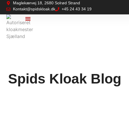
Maglekærvej 18, 2680 Solrød Strand
Kontakt@spidskloak.dk
+45 24 43 34 19
Vi Tilbyder
Kontakt Os
Spids Kloak Blog